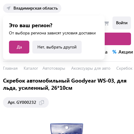
Владимирская область
Войти
Это ваш регион?
От выбора региона зависят условия доставки
Каталог товаров
Да
Нет, выбрать другой
Каталог услуг
Конкурсы
Распродажа
Акции
Главная
Каталог
Автотовары
Аксессуары для авто
Скребок 
Скребок автомобильный Goodyear WS-03, для
льда, усиленный, 26*10см
Арт. GY000232