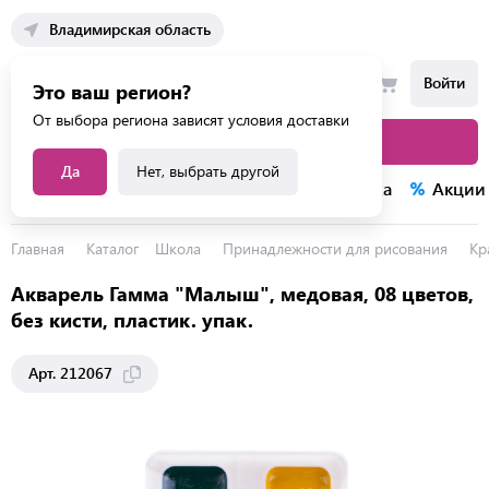
Владимирская область
Войти
Это ваш регион?
От выбора региона зависят условия доставки
Каталог товаров
Да
Нет, выбрать другой
Каталог услуг
Конкурсы
Распродажа
Акции
Главная
Каталог
Школа
Принадлежности для рисования
Кр
Акварель Гамма "Малыш", медовая, 08 цветов,
без кисти, пластик. упак.
Арт. 212067