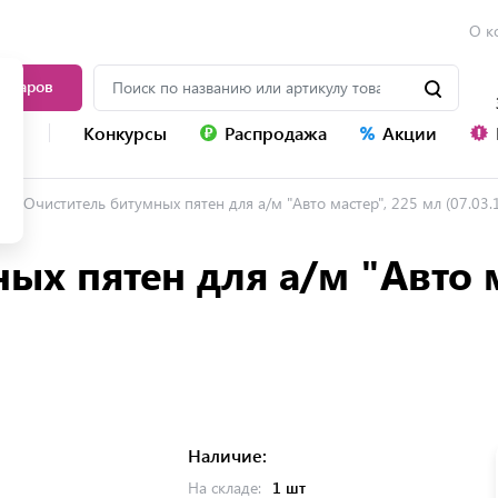
О к
товаров
уг
Конкурсы
Распродажа
Акции
Очиститель битумных пятен для а/м "Авто мастер", 225 мл (07.03.
ых пятен для а/м "Авто м
Наличие:
На складе:
1 шт