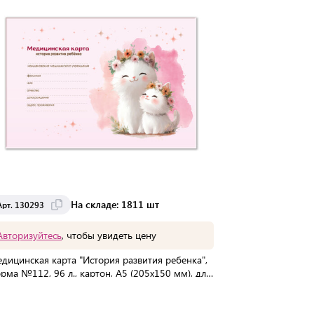
На складе: 1811 шт
Арт. 130293
Арт. 130292
Авторизуйтесь
, чтобы увидеть цену
Авторизуйте
дицинская карта "История развития ребенка",
Медицинская к
рма №112, 96 л., картон, А5 (205х150 мм), для
форма №112, 96
вочки 2, 130293
мальчика 2, 1
В упаковке:
20 шт
В упаковке:
20
Мин. партия:
1 шт
Мин. партия:
1