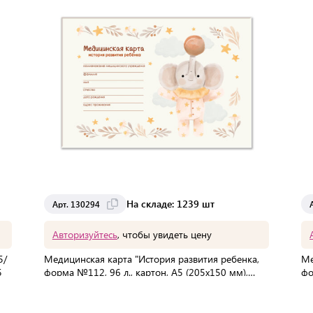
На складе: 1239 шт
Арт. 130294
Авторизуйтесь
, чтобы увидеть цену
5/
Медицинская карта "История развития ребенка,
Ме
5
форма №112, 96 л., картон, А5 (205х150 мм),
фо
универсальная, STAFF, 130294
де
В упаковке:
20 шт
Мин. партия:
1 шт