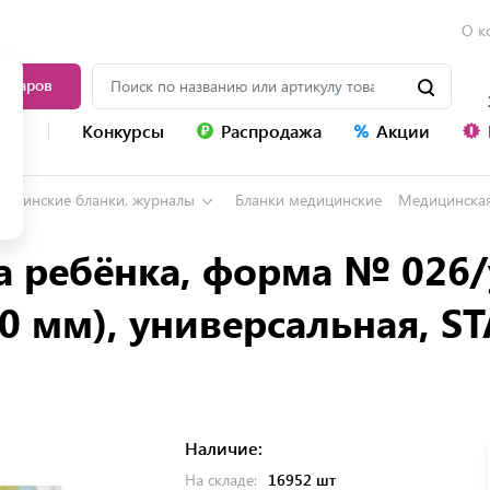
О к
товаров
уг
Конкурсы
Распродажа
Акции
ицинские бланки, журналы
Бланки медицинские
Медицинская карта ребё
 ребёнка, форма № 026/у
0 мм), универсальная, ST
Наличие:
На складе:
16952 шт