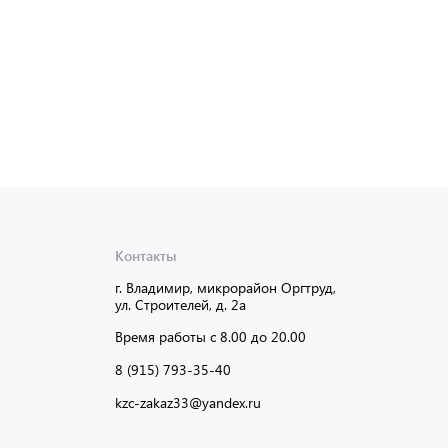
Доставка от 2 до 3 дней
Доставка
Контакты
г. Владимир, микрорайон Оргтруд,
ул. Строителей, д. 2а
Время работы с 8.00 до 20.00
8 (915) 793-35-40
kzc-zakaz33@yandex.ru