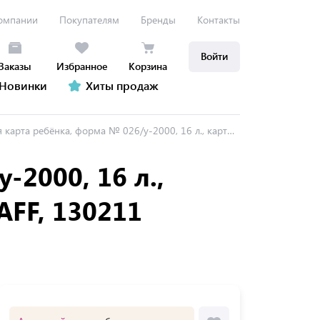
омпании
Покупателям
Бренды
Контакты
Войти
Заказы
Избранное
Корзина
Новинки
Хиты продаж
нка, форма № 026/у-2000, 16 л., картон, А4 (200x280 мм), универсальная, STAFF, 130211
-2000, 16 л.,
AFF, 130211