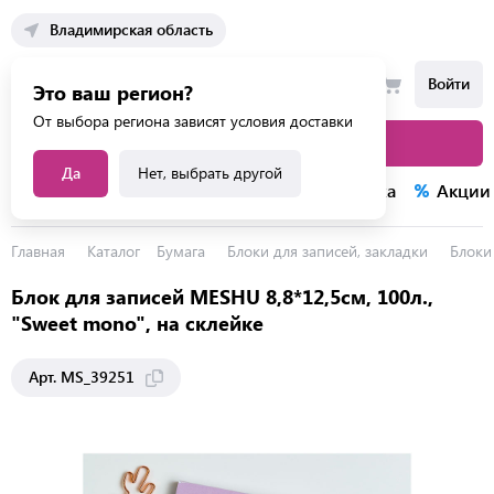
Владимирская область
Войти
Это ваш регион?
От выбора региона зависят условия доставки
Каталог товаров
Да
Нет, выбрать другой
Каталог услуг
Конкурсы
Распродажа
Акции
Главная
Каталог
Бумага
Блоки для записей, закладки
Блоки
Блок для записей MESHU 8,8*12,5см, 100л.,
"Sweet mono", на склейке
Арт. MS_39251