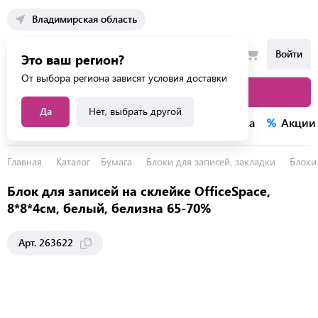
Владимирская область
Войти
Это ваш регион?
От выбора региона зависят условия доставки
Каталог товаров
Да
Нет, выбрать другой
Каталог услуг
Конкурсы
Распродажа
Акции
Главная
Каталог
Бумага
Блоки для записей, закладки
Блоки
Блок для записей на склейке OfficeSpace,
8*8*4см, белый, белизна 65-70%
Арт. 263622