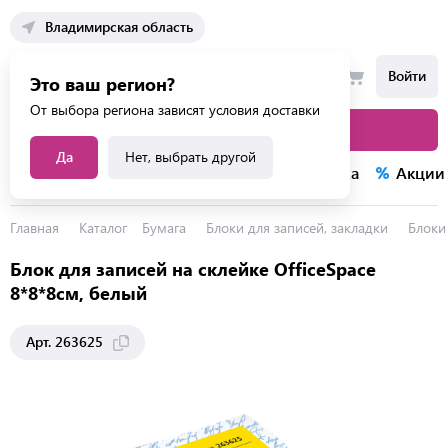
Владимирская область
Войти
Это ваш регион?
От выбора региона зависят условия доставки
Каталог товаров
Да
Нет, выбрать другой
Каталог услуг
Конкурсы
Распродажа
Акции
Главная
Каталог
Бумага
Блоки для записей, закладки
Блоки
Блок для записей на склейке OfficeSpace
8*8*8см, белый
Арт. 263625