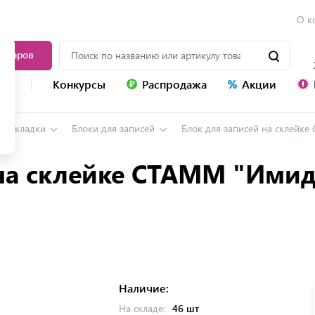
О к
товаров
уг
Конкурсы
Распродажа
Акции
, закладки
Блоки для записей
Блок для записей на склейке
на склейке СТАММ "Имид
Наличие:
На складе:
46 шт