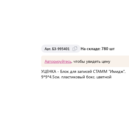
На складе: 780 шт
Арт. БЗ-995401
Авторизуйтесь
, чтобы увидеть цену
УЦЕНКА - Блок для записей СТАММ "Имидж",
9*9*4,5см, пластиковый бокс, цветной
В упаковке:
1 шт
Мин. партия:
1 шт
Доставка от 2 до 3 дней