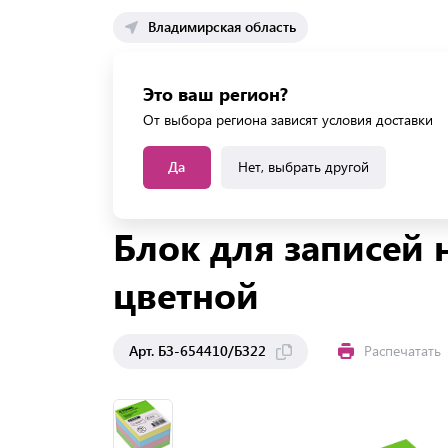
Владимирская область
Каталог 
Это ваш регион?
Каталог усл
От выбора региона зависят условия доставки
Да
Нет, выбрать другой
Главная
Каталог
Бумага
Блоки для записей
Блок для записей 
цветной
Арт. БЗ-654410/БЗ22
Распечатать