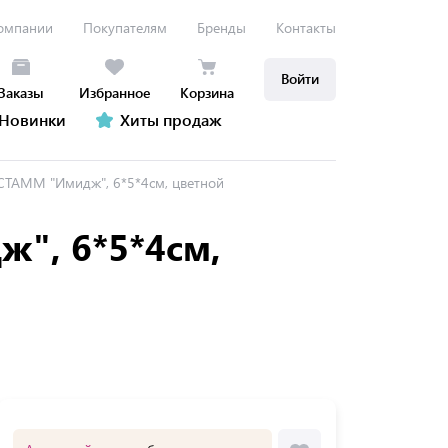
омпании
Покупателям
Бренды
Контакты
Войти
Заказы
Избранное
Корзина
Новинки
Хиты продаж
 СТАММ "Имидж", 6*5*4см, цветной
ж", 6*5*4см,