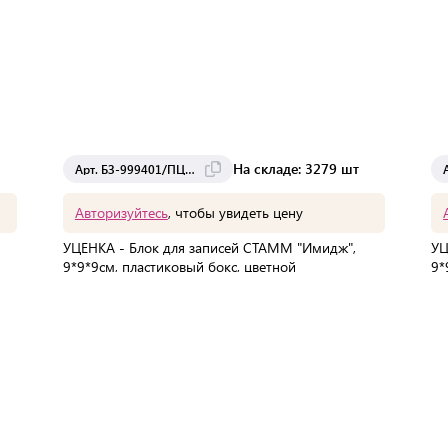
На складе: 3279 шт
Арт. БЗ-999401/ПЦ41
Авторизуйтесь
, чтобы увидеть цену
УЦЕНКА - Блок для записей СТАММ "Имидж",
УЦ
9*9*9см, пластиковый бокс, цветной
9*
В упаковке:
1 шт
Мин. партия:
1 шт
Доставка от 2 до 3 дней