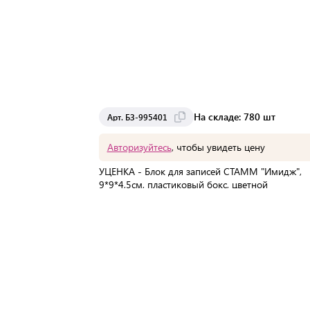
На складе: 780 шт
Арт. БЗ-995401
Авторизуйтесь
, чтобы увидеть цену
УЦЕНКА - Блок для записей СТАММ "Имидж",
9*9*4,5см, пластиковый бокс, цветной
В упаковке:
1 шт
Мин. партия:
1 шт
Доставка от 2 до 3 дней