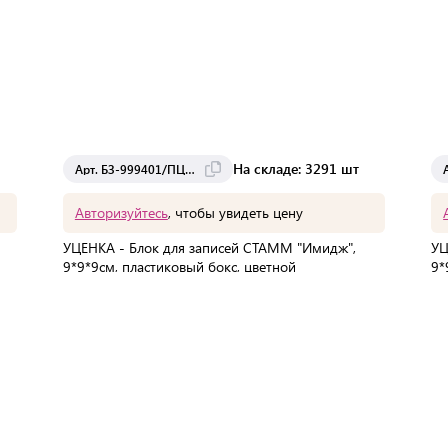
На складе: 3291 шт
Арт. БЗ-999401/ПЦ41
Авторизуйтесь
, чтобы увидеть цену
УЦЕНКА - Блок для записей СТАММ "Имидж",
УЦ
9*9*9см, пластиковый бокс, цветной
9*
В упаковке:
1 шт
Мин. партия:
1 шт
Доставка от 2 до 3 дней