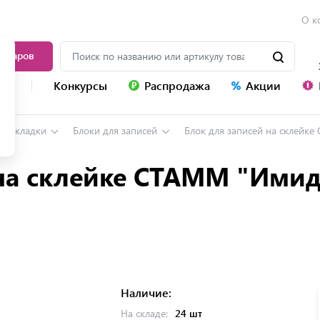
О к
товаров
уг
Конкурсы
Распродажа
Акции
, закладки
Блоки для записей
Блок для записей на склейке
на склейке СТАММ "Имидж
Наличие:
На складе:
24 шт