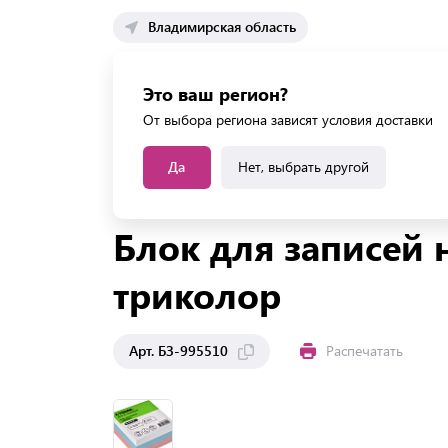
Владимирская область
Каталог 
Это ваш регион?
Каталог усл
От выбора региона зависят условия доставки
Да
Нет, выбрать другой
Главная
Каталог
Бумага
Блоки для записей
Блок для записей 
триколор
Арт. БЗ-995510
Распечатать