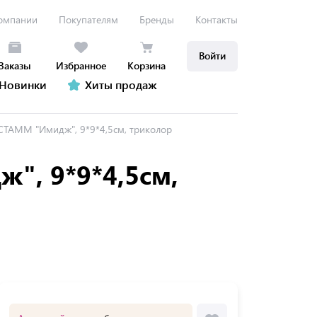
омпании
Покупателям
Бренды
Контакты
Войти
Заказы
Избранное
Корзина
Новинки
Хиты продаж
 СТАММ "Имидж", 9*9*4,5см, триколор
", 9*9*4,5см,