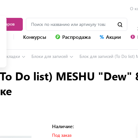
О к
товаров
уг
Конкурсы
Распродажа
Акции
, закладки
Блоки для записей
Блок для записей (To Do list) 
To Do list) MESHU "Dew" 8
йке
Наличие:
Под заказ