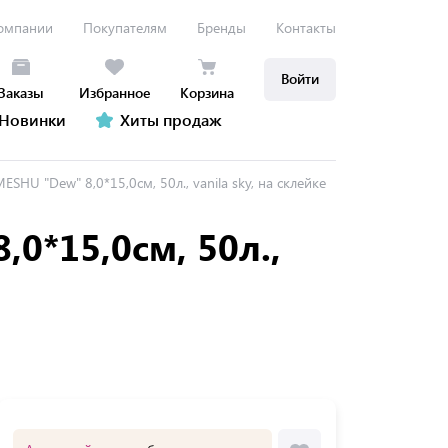
омпании
Покупателям
Бренды
Контакты
Войти
Заказы
Избранное
Корзина
Новинки
Хиты продаж
MESHU "Dew" 8,0*15,0см, 50л., vanila sky, на склейке
,0*15,0см, 50л.,