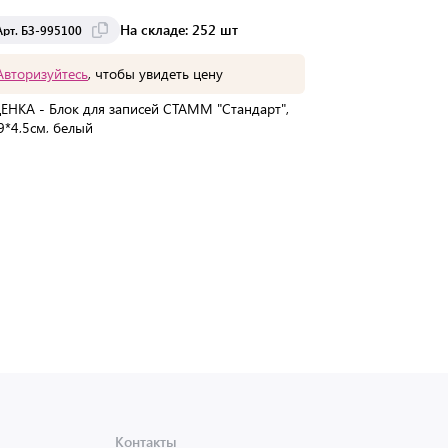
На складе: 252 шт
Арт. БЗ-995100
Арт. БЗ-99920
Авторизуйтесь
, чтобы увидеть цену
Авторизуйте
ЕНКА - Блок для записей СТАММ "Стандарт",
УЦЕНКА - Блок
9*4,5см, белый
9*9*9см, пласт
В упаковке:
1 шт
В упаковке:
1 
Мин. партия:
1 шт
Мин. партия:
1
Доставка от 2 до 3 дней
Доставка
Контакты