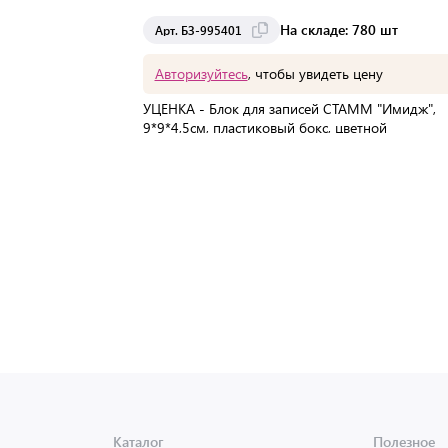
На складе: 780 шт
Арт. БЗ-995401
Авторизуйтесь
, чтобы увидеть цену
УЦЕНКА - Блок для записей СТАММ "Имидж",
9*9*4,5см, пластиковый бокс, цветной
В упаковке:
1 шт
Мин. партия:
1 шт
Доставка от 2 до 3 дней
Каталог
Полезное