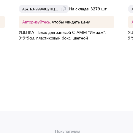
На складе: 3279 шт
Арт. БЗ-999401/ПЦ41
Авторизуйтесь
, чтобы увидеть цену
УЦЕНКА - Блок для записей СТАММ "Имидж",
УЦ
9*9*9см, пластиковый бокс, цветной
9*
В упаковке:
1 шт
Мин. партия:
1 шт
Доставка от 2 до 3 дней
Покупателям