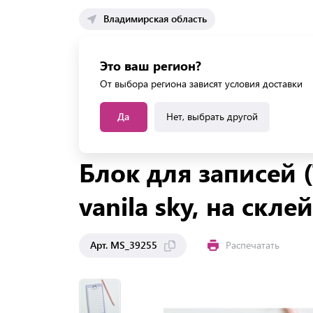
Владимирская область
Каталог 
Это ваш регион?
Каталог усл
От выбора региона зависят условия доставки
Да
Нет, выбрать другой
Главная
Каталог
Бумага
Блоки для записей
Блок для записей (
vanila sky, на скле
Арт. MS_39255
Распечатать