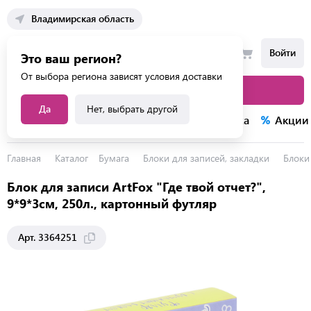
Владимирская область
Войти
Это ваш регион?
От выбора региона зависят условия доставки
Каталог товаров
Да
Нет, выбрать другой
Каталог услуг
Конкурсы
Распродажа
Акции
Главная
Каталог
Бумага
Блоки для записей, закладки
Блоки
Блок для записи ArtFox "Где твой отчет?",
9*9*3см, 250л., картонный футляр
Арт. 3364251