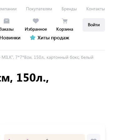
омпании
Покупателям
Бренды
Контакты
Войти
Заказы
Избранное
Корзина
Новинки
Хиты продаж
e MILK", 7*7*8см, 150л., картонный бокс, белый
м, 150л.,