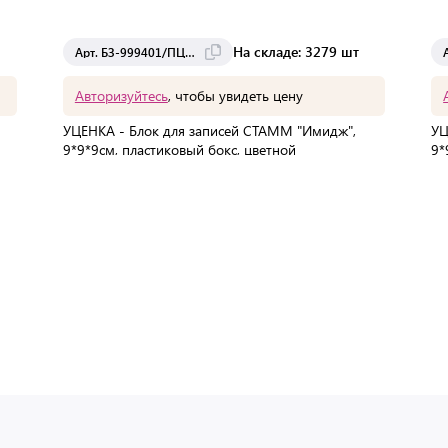
На складе: 3279 шт
Арт. БЗ-999401/ПЦ41
Авторизуйтесь
, чтобы увидеть цену
УЦЕНКА - Блок для записей СТАММ "Имидж",
УЦ
9*9*9см, пластиковый бокс, цветной
9*
В упаковке:
1 шт
Мин. партия:
1 шт
Доставка от 2 до 3 дней