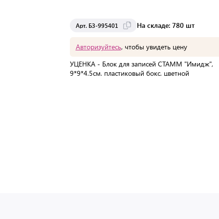
На складе: 780 шт
Арт. БЗ-995401
Авторизуйтесь
, чтобы увидеть цену
УЦЕНКА - Блок для записей СТАММ "Имидж",
9*9*4,5см, пластиковый бокс, цветной
В упаковке:
1 шт
Мин. партия:
1 шт
Доставка от 2 до 3 дней