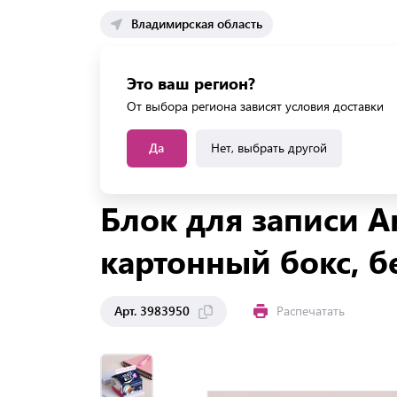
Владимирская область
Каталог 
Это ваш регион?
Каталог усл
От выбора региона зависят условия доставки
Да
Нет, выбрать другой
Главная
Каталог
Бумага
Блоки для записей
Блок для записи Ar
картонный бокс, 
Арт. 3983950
Распечатать