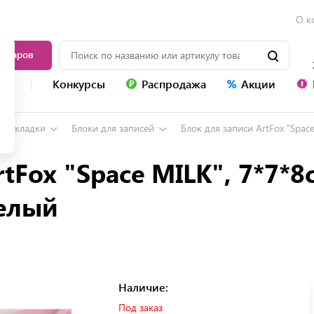
О к
товаров
уг
Конкурсы
Распродажа
Акции
, закладки
Блоки для записей
Блок для записи ArtFox "Spac
tFox "Space MILK", 7*7*8с
белый
Наличие:
Под заказ