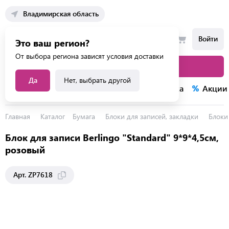
Владимирская область
Войти
Это ваш регион?
От выбора региона зависят условия доставки
Каталог товаров
Да
Нет, выбрать другой
Каталог услуг
Конкурсы
Распродажа
Акции
Главная
Каталог
Бумага
Блоки для записей, закладки
Блоки
Блок для записи Berlingo "Standard" 9*9*4,5см,
розовый
Арт. ZP7618