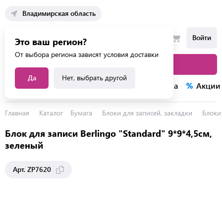
Владимирская область
Войти
Это ваш регион?
От выбора региона зависят условия доставки
Каталог товаров
Да
Нет, выбрать другой
Каталог услуг
Конкурсы
Распродажа
Акции
Главная
Каталог
Бумага
Блоки для записей, закладки
Блоки
Блок для записи Berlingo "Standard" 9*9*4,5см,
зеленый
Арт. ZP7620