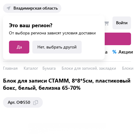
Владимирская область
Войти
Это ваш регион?
От выбора региона зависят условия доставки
Каталог товаров
Да
Нет, выбрать другой
Каталог услуг
Конкурсы
Распродажа
Акции
Главная
Каталог
Бумага
Блоки для записей, закладки
Блоки
Блок для записи СТАММ, 8*8*5см, пластиковый
бокс, белый, белизна 65-70%
Арт. ОФ550