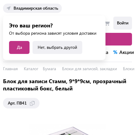
Владимирская область
Войти
Это ваш регион?
От выбора региона зависят условия доставки
Каталог товаров
Да
Нет, выбрать другой
Каталог услуг
Конкурсы
Распродажа
Акции
Главная
Каталог
Бумага
Блоки для записей, закладки
Блоки
Блок для записи Стамм, 9*9*9см, прозрачный
пластиковый бокс, белый
Арт. ПВ41