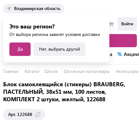
Владимирская область
Войти
Это ваш регион?
От выбора региона зависят условия доставки
Каталог товаров
Да
Нет, выбрать другой
Каталог услуг
Конкурсы
Распродажа
Акции
Главная
Каталог
Школа
Школьные канцтовары
Аксессуары 
Блок самоклеящийся (стикеры) BRAUBERG,
ПАСТЕЛЬНЫЙ, 38х51 мм, 100 листов,
КОМПЛЕКТ 2 штуки, желтый, 122688
Арт. 122688