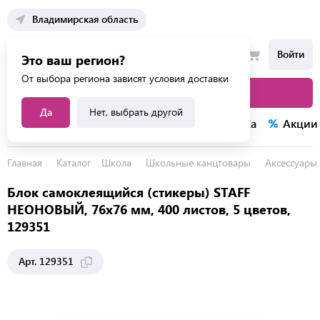
Владимирская область
Войти
Это ваш регион?
От выбора региона зависят условия доставки
Каталог товаров
Да
Нет, выбрать другой
Каталог услуг
Конкурсы
Распродажа
Акции
Главная
Каталог
Школа
Школьные канцтовары
Аксессуары 
Блок самоклеящийся (стикеры) STAFF
НЕОНОВЫЙ, 76х76 мм, 400 листов, 5 цветов,
129351
Арт. 129351