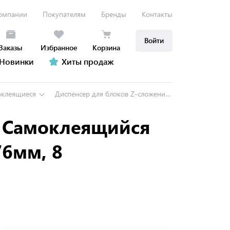
омпании
Покупателям
Бренды
Контакты
Войти
Заказы
Избранное
Корзина
Новинки
Хиты продаж
оклеящиеся
Диспенсер для блоков Z-сложения Post-it + Самоклеящийся блок Post-it "Super Sticky", Z-сложение, 76*76мм, 8 цветов*90л.
+ Самоклеящийся
76мм, 8