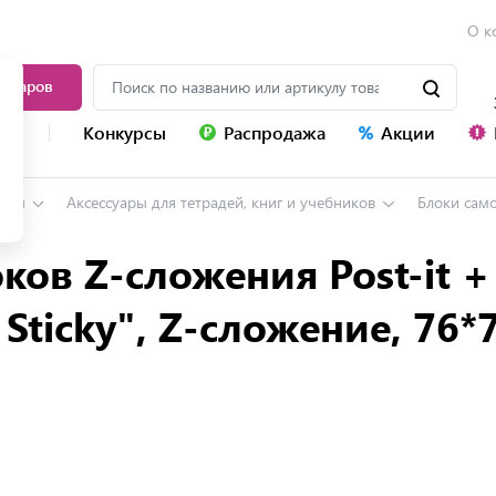
О к
товаров
уг
Конкурсы
Распродажа
Акции
ары
Аксессуары для тетрадей, книг и учебников
Блоки сам
ков Z-сложения Post-it 
r Sticky", Z-сложение, 76*