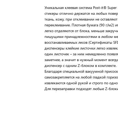
Уникальная клеевая система Post-it® Super
стикеры отлично держатся на любых поверх
ткань, кожу, при отклеивании не оставляю
переклеивание. Плотная бумага (90 г/м2) 
легко отделяются от блока, меньше закру
пишущими принадлежностями в любом мест
восстанавливаемых лесов (Сертификаты SF
диспенсеры клейкие листочки легко извлек
один листочек – за ним немедленно появля
заметнее, а значит в нужный момент всегда
диспенсер с одним Z-блоком в комплекте.
Благодаря специальной вакуумной присос
самозакрепляется на любой гладкой горизо
извлекаются одной рукой и строго по одно
Для перезаправки подходят любые Z-блоки