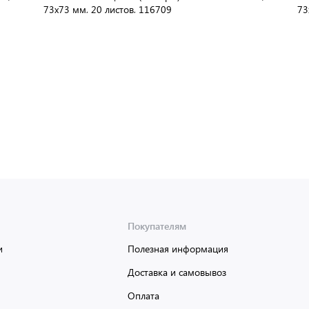
73х73 мм, 20 листов, 116709
73
В упаковке:
288 шт
Мин. партия:
1 шт
Доставка от 2 до 3 дней
Покупателям
и
Полезная информация
Доставка и самовывоз
Оплата