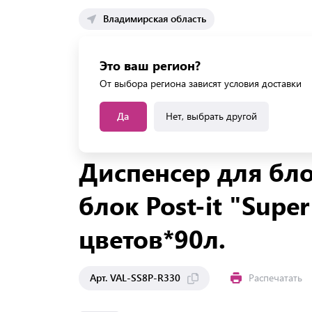
Владимирская область
Каталог 
Это ваш регион?
Каталог усл
От выбора региона зависят условия доставки
Да
Нет, выбрать другой
Главная
Каталог
Школа
Школьные канцтов
Диспенсер для бло
блок Post-it "Supe
цветов*90л.
Арт. VAL-SS8P-R330
Распечатать