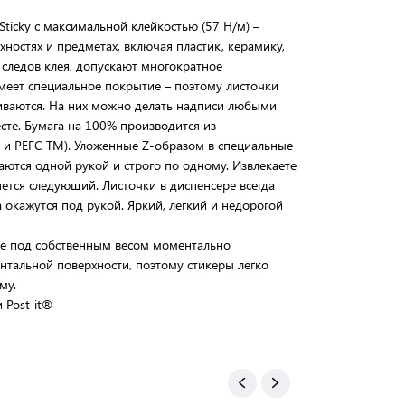
 Sticky с максимальной клейкостью (57 Н/м) –
ностях и предметах, включая пластик, керамику,
т следов клея, допускают многократное
имеет специальное покрытие – поэтому листочки
чиваются. На них можно делать надписи любыми
е. Бумага на 100% производится из
I и PEFC TM). Уложенные Z-образом в специальные
аются одной рукой и строго по одному. Извлекаете
ется следующий. Листочки в диспенсере всегда
 окажутся под рукой. Яркий, легкий и недорогой
ке под собственным весом моментально
нтальной поверхности, поэтому стикеры легко
му.
 Post-it®