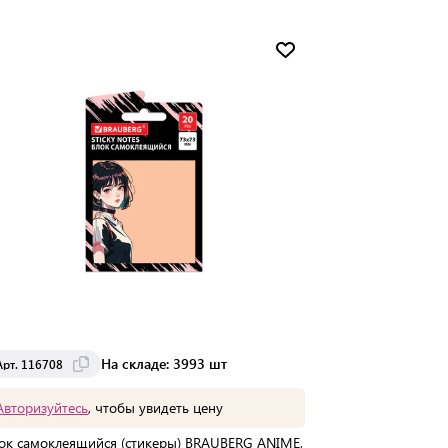
На складе: 3993 шт
Арт. 116708
Арт. 116707
Авторизуйтесь
, чтобы увидеть цену
Авторизуйте
ок самоклеящийся (стикеры) BRAUBERG ANIME,
Блок самоклея