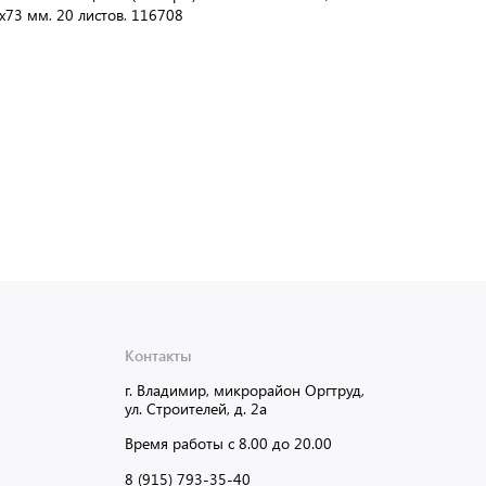
х73 мм, 20 листов, 116708
73х73 мм, 20 л
В упаковке:
288 шт
В упаковке:
28
Мин. партия:
1 шт
Мин. партия:
1
Доставка от 2 до 3 дней
Доставка
Контакты
г. Владимир, микрорайон Оргтруд,
ул. Строителей, д. 2а
Время работы с 8.00 до 20.00
8 (915) 793-35-40