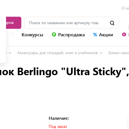
О к
товаров
уг
Конкурсы
Распродажа
Акции
ары
Аксессуары для тетрадей, книг и учебников
Блоки сам
 Berlingo "Ultra Sticky"
Наличие:
Под заказ