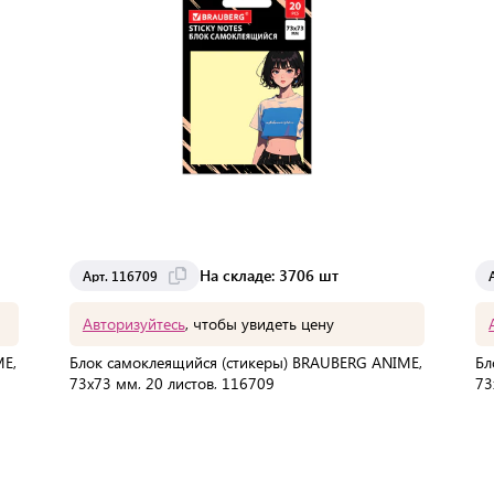
На складе: 3706 шт
Арт. 116709
Авторизуйтесь
, чтобы увидеть цену
E,
Блок самоклеящийся (стикеры) BRAUBERG ANIME,
Бл
73х73 мм, 20 листов, 116709
73
В упаковке:
288 шт
Мин. партия:
1 шт
Доставка от 2 до 3 дней