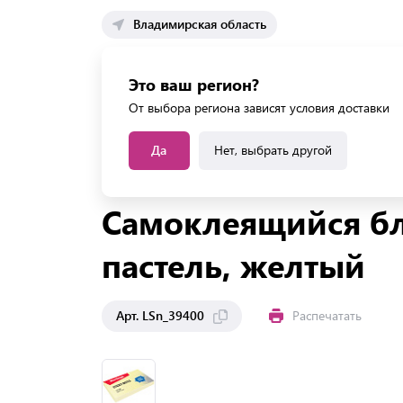
Владимирская область
Каталог 
Это ваш регион?
Каталог усл
От выбора региона зависят условия доставки
Да
Нет, выбрать другой
Главная
Каталог
Школа
Школьные канцтов
Самоклеящийся блок
пастель, желтый
Арт. LSn_39400
Распечатать