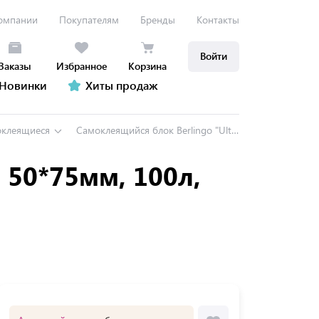
омпании
Покупателям
Бренды
Контакты
Войти
Заказы
Избранное
Корзина
Новинки
Хиты продаж
оклеящиеся
Самоклеящийся блок Berlingo "Ultra Sticky", 50*75мм, 100л, пастель, желтый
, 50*75мм, 100л,