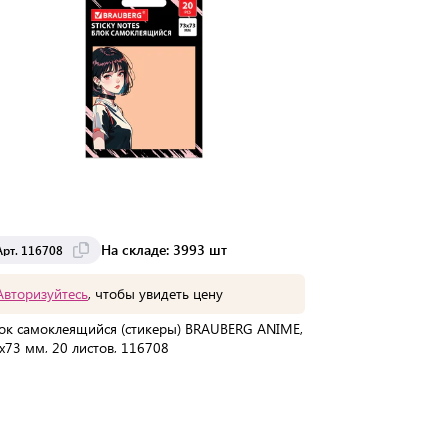
На складе: 3993 шт
Арт. 116708
Арт. 116707
Авторизуйтесь
, чтобы увидеть цену
Авторизуйте
ок самоклеящийся (стикеры) BRAUBERG ANIME,
Блок самоклея
х73 мм, 20 листов, 116708
73х73 мм, 20 л
В упаковке:
288 шт
В упаковке:
28
Мин. партия:
1 шт
Мин. партия:
1
Доставка от 2 до 3 дней
Доставка