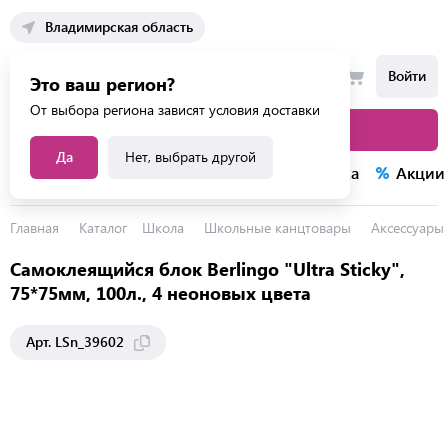
Владимирская область
Войти
Это ваш регион?
От выбора региона зависят условия доставки
Каталог товаров
Да
Нет, выбрать другой
Каталог услуг
Конкурсы
Распродажа
Акции
Главная
Каталог
Школа
Школьные канцтовары
Аксессуары 
Самоклеящийся блок Berlingo "Ultra Sticky",
75*75мм, 100л., 4 неоновых цвета
Арт. LSn_39602