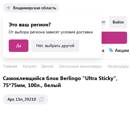
Владимирская область
Войти
Это ваш регион?
От выбора региона зависят условия доставки
Каталог товаров
Да
Нет, выбрать другой
Каталог услуг
Конкурсы
Распродажа
Акции
Главная
Каталог
Школа
Школьные канцтовары
Аксессуары 
Самоклеящийся блок Berlingo "Ultra Sticky",
75*75мм, 100л., белый
Арт. LSn_39210