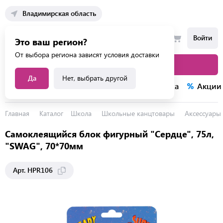
Владимирская область
Войти
Это ваш регион?
От выбора региона зависят условия доставки
Каталог товаров
Да
Нет, выбрать другой
Каталог услуг
Конкурсы
Распродажа
Акции
Главная
Каталог
Школа
Школьные канцтовары
Аксессуары 
Самоклеящийся блок фигурный "Сердце", 75л,
"SWAG", 70*70мм
Арт. HPR106