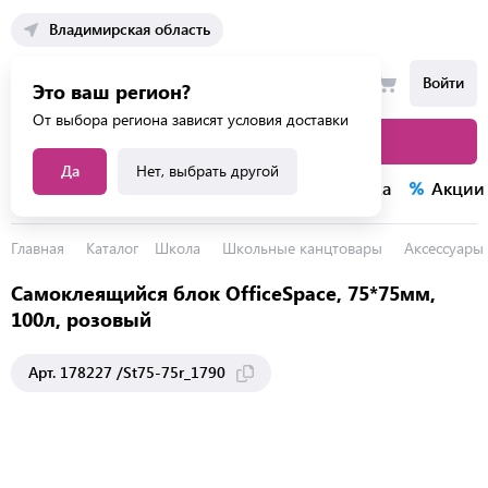
Владимирская область
Войти
Это ваш регион?
От выбора региона зависят условия доставки
Каталог товаров
Да
Нет, выбрать другой
Каталог услуг
Конкурсы
Распродажа
Акции
Главная
Каталог
Школа
Школьные канцтовары
Аксессуары 
Самоклеящийся блок OfficeSpace, 75*75мм,
100л, розовый
Арт. 178227 /St75-75r_1790