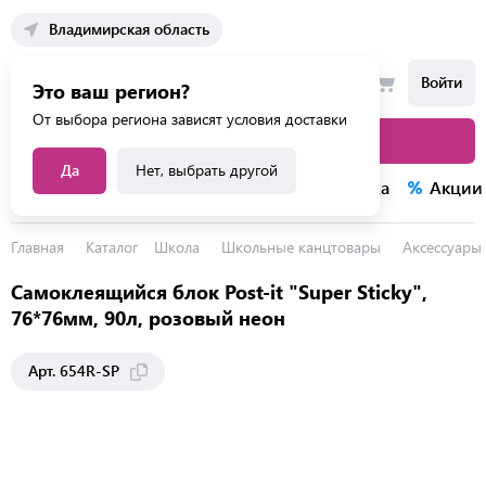
Владимирская область
Войти
Это ваш регион?
От выбора региона зависят условия доставки
Каталог товаров
Да
Нет, выбрать другой
Каталог услуг
Конкурсы
Распродажа
Акции
Главная
Каталог
Школа
Школьные канцтовары
Аксессуары 
Самоклеящийся блок Post-it "Super Sticky",
76*76мм, 90л, розовый неон
Арт. 654R-SP