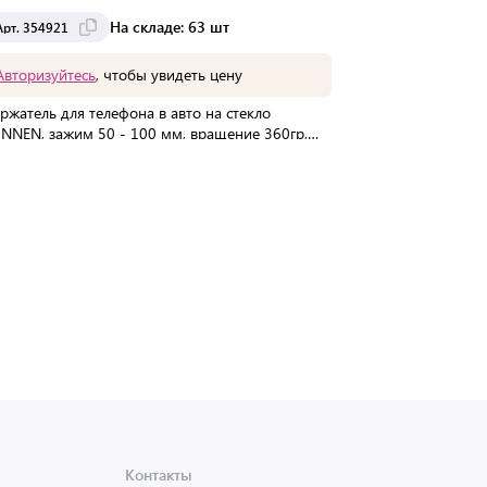
На складе: 63 шт
Арт. 354921
Арт. 354698
Авторизуйтесь
, чтобы увидеть цену
Авторизуйте
ржатель для телефона в авто на стекло
Держатель для
NNEN, зажим 50 - 100 мм, вращение 360гр,
вентиляции SO
4921
В упаковке:
100 шт
В упаковке:
30
Мин. партия:
1 шт
Мин. партия:
1
Доставка от 2 до 3 дней
Доставка
Контакты