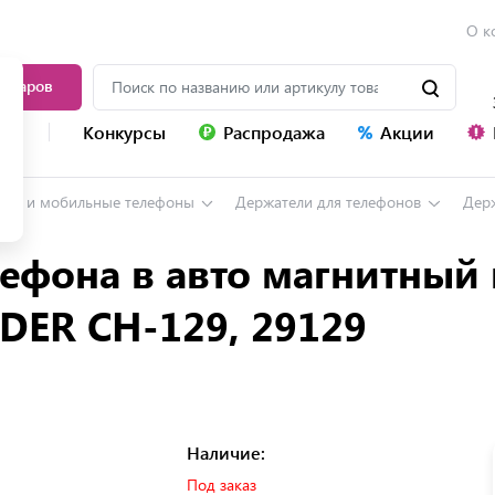
О к
товаров
уг
Конкурсы
Распродажа
Акции
ны и мобильные телефоны
Держатели для телефонов
Держат
ефона в авто магнитный 
DER CH-129, 29129
Наличие:
Под заказ