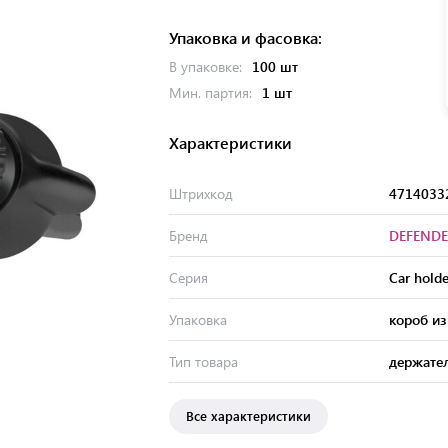
Упаковка и фасовка:
В упаковке:
100 шт
Мин. партия:
1 шт
Характеристики
Штрихкод
4714033
Бренд
DEFENDE
Серия
Car holde
Упаковка
короб из
Тип товара
держате
Все характеристики