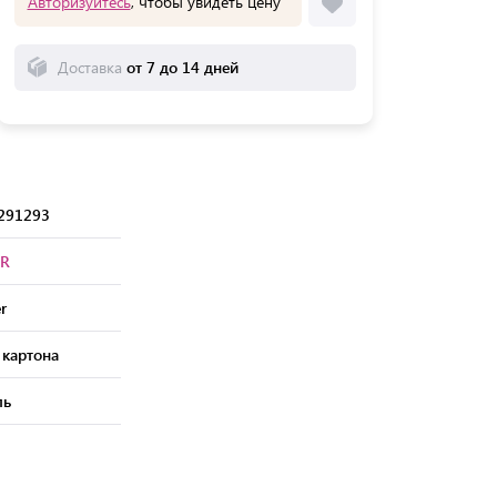
Авторизуйтесь
, чтобы увидеть цену
Доставка
от 7 до 14 дней
291293
R
r
 картона
ль