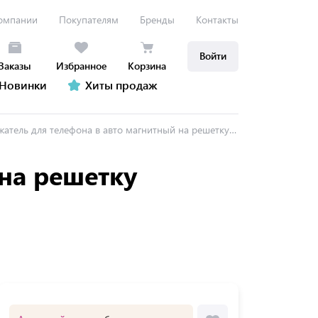
омпании
Покупателям
Бренды
Контакты
Войти
Заказы
Избранное
Корзина
Новинки
Хиты продаж
ель для телефона в авто магнитный на решетку вентиляции DEFENDER CH-129, 29129
на решетку