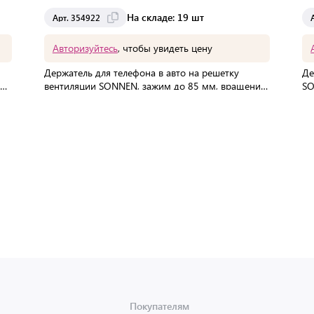
На складе: 19 шт
Арт. 354922
Авторизуйтесь
, чтобы увидеть цену
Держатель для телефона в авто на решетку
Де
вентиляции SONNEN, зажим до 85 мм, вращение
SO
360°, 354922
35
В упаковке:
300 шт
Мин. партия:
1 шт
Доставка от 2 до 3 дней
Покупателям