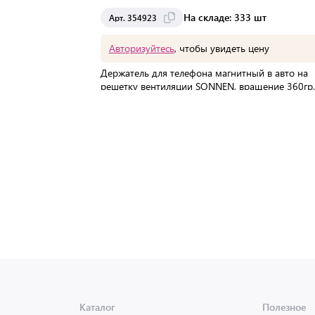
На складе: 333 шт
Арт. 354923
Авторизуйтесь
, чтобы увидеть цену
Держатель для телефона магнитный в авто на
решетку вентиляции SONNEN, вращение 360гр,
354923
В упаковке:
200 шт
Мин. партия:
1 шт
Доставка от 2 до 3 дней
Каталог
Полезное