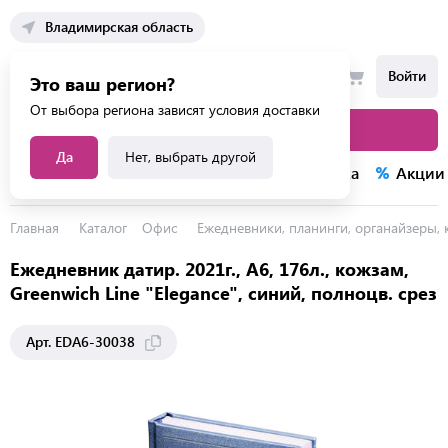
Владимирская область
Войти
Это ваш регион?
От выбора региона зависят условия доставки
Каталог товаров
Да
Нет, выбрать другой
Каталог услуг
Конкурсы
Распродажа
Акции
Главная
Каталог
Офис
Ежедневники, планинги, органайзеры,
Ежедневник датир. 2021г., A6, 176л., кожзам,
Greenwich Line "Elegance", синий, полноцв. срез
Арт. EDA6-30038