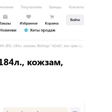
омпании
Покупателям
Бренды
Контакты
Войти
Заказы
Избранное
Корзина
Новинки
Хиты продаж
В5), 184л., кожзам, Berlingo "xGold", зол. срез, синий
184л., кожзам,