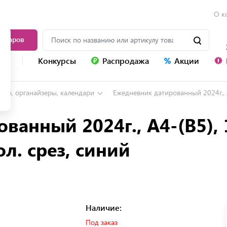
О к
товаров
уг
Конкурсы
Распродажа
Акции
нги, органайзеры, календари
Ежедневник датированный 2024г., А4-(
ванный 2024г., А4-(В5), 
ол. срез, синий
Наличие:
Под заказ