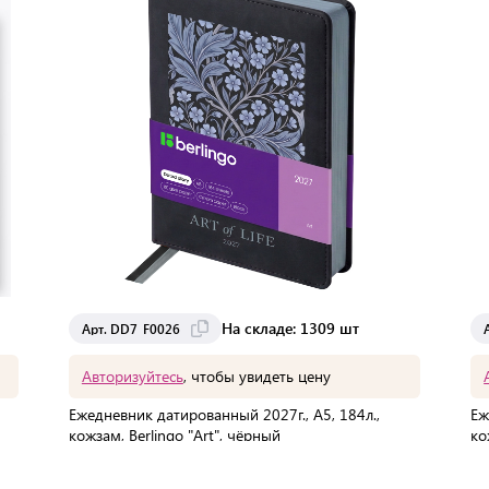
На складе: 1309 шт
Арт. DD7_F0026
Авторизуйтесь
, чтобы увидеть цену
Ежедневник датированный 2027г., А5, 184л.,
Еж
кожзам, Berlingo "Art", чёрный
ко
В упаковке:
1 шт
Мин. партия:
2 шт