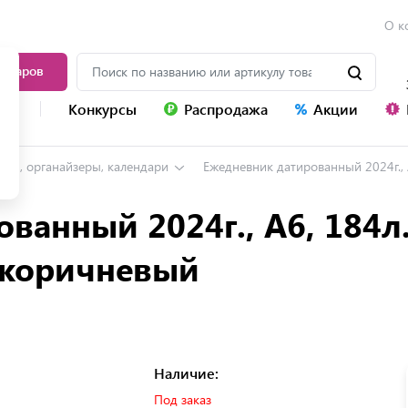
О к
товаров
уг
Конкурсы
Распродажа
Акции
нги, органайзеры, календари
Ежедневник датированный 2024г., А6, 1
ванный 2024г., А6, 184л.
, коричневый
Наличие:
Под заказ