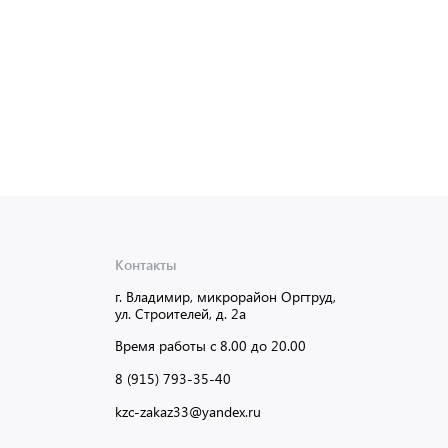
Доставка от 2 до 3 дней
Доставка
Контакты
г. Владимир, микрорайон Оргтруд,
ул. Строителей, д. 2а
Время работы с 8.00 до 20.00
8 (915) 793-35-40
kzc-zakaz33@yandex.ru