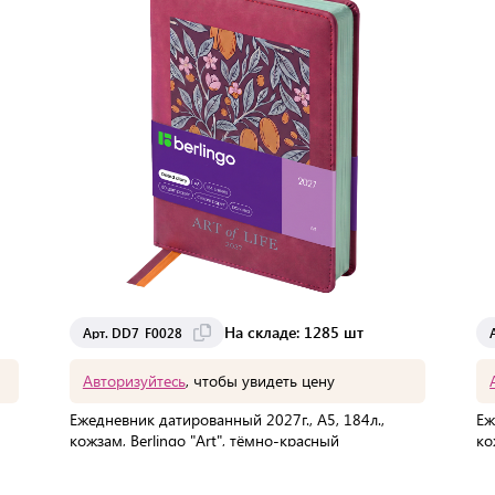
На складе: 1285 шт
Арт. DD7_F0028
Авторизуйтесь
, чтобы увидеть цену
Ежедневник датированный 2027г., А5, 184л.,
Еж
кожзам, Berlingo "Art", тёмно-красный
ко
В упаковке:
1 шт
Мин. партия:
2 шт