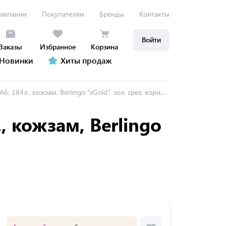
омпании
Покупателям
Бренды
Контакты
Войти
Заказы
Избранное
Корзина
Новинки
Хиты продаж
84л., кожзам, Berlingo "xGold", зол. срез, коричневый
, кожзам, Berlingo