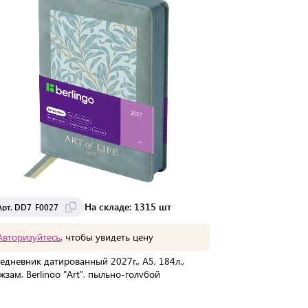
На складе: 1315 шт
Арт. DD7_F0027
Арт. DD7_LS00
Авторизуйтесь
, чтобы увидеть цену
Авторизуйте
едневник датированный 2027г., А5, 184л.,
Ежедневник дат
жзам, Berlingo "Art", пыльно-голубой
кожзам, Berlin
В упаковке:
1 шт
В упаковке:
1 
Мин. партия:
2 шт
Мин. партия:
1