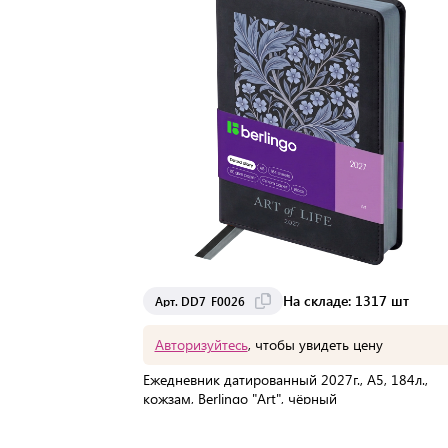
На складе: 1317 шт
Арт. DD7_F0026
Авторизуйтесь
, чтобы увидеть цену
Ежедневник датированный 2027г., А5, 184л.,
кожзам, Berlingo "Art", чёрный
В упаковке:
1 шт
Мин. партия:
2 шт