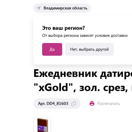
Владимирская область
Каталог 
Это ваш регион?
Каталог усл
От выбора региона зависят условия доставки
Да
Нет, выбрать другой
Главная
Каталог
Офис
Ежедневники, плани
Ежедневник датиро
"xGold", зол. срез
Арт. DD4_81603
Распечатать