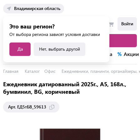
Владимирская область
Войти
Это ваш регион?
От выбора региона зависят условия доставки
Каталог товаров
Да
Нет, выбрать другой
Каталог услуг
Конкурсы
Распродажа
Акции
Главная
Каталог
Офис
Ежедневники, планинги, органайзеры,
Ежедневник датированный 2025г., А5, 168л.,
бумвинил, BG, коричневый
Арт. ЕД5тБВ_59613