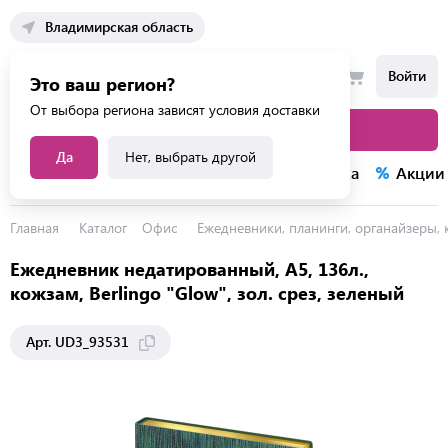
Владимирская область
Войти
Это ваш регион?
От выбора региона зависят условия доставки
Каталог товаров
Да
Нет, выбрать другой
Каталог услуг
Конкурсы
Распродажа
Акции
Главная
Каталог
Офис
Ежедневники, планинги, органайзеры,
Ежедневник недатированный, А5, 136л.,
кожзам, Berlingo "Glow", зол. срез, зеленый
Арт. UD3_93531