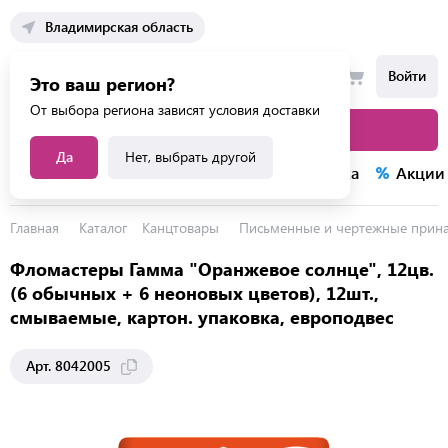
Владимирская область
Войти
Это ваш регион?
От выбора региона зависят условия доставки
Каталог товаров
Да
Нет, выбрать другой
Каталог услуг
Конкурсы
Распродажа
Акции
Главная
Каталог
Канцтовары
Письменные и чертежные прин
Фломастеры Гамма "Оранжевое солнце", 12цв.
(6 обычных + 6 неоновых цветов), 12шт.,
смываемые, картон. упаковка, европодвес
Арт. 8042005