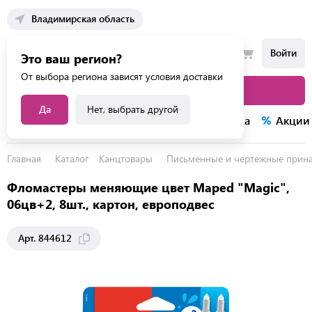
Владимирская область
Войти
Это ваш регион?
От выбора региона зависят условия доставки
Каталог товаров
Да
Нет, выбрать другой
Каталог услуг
Конкурсы
Распродажа
Акции
Главная
Каталог
Канцтовары
Письменные и чертежные прин
Фломастеры меняющие цвет Maped "Magic",
06цв+2, 8шт., картон, европодвес
Арт. 844612