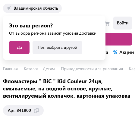
Владимирская область
Войти
Это ваш регион?
От выбора региона зависят условия доставки
Каталог товаров
Да
Нет, выбрать другой
Каталог услуг
Конкурсы
Распродажа
Акции
Главная
Каталог
Детям
Принадлежности для рисования
Ка
Фломастеры " BiC " Kid Couleur 24цв,
смываемые, на водной основе, круглые,
вентилируемый колпачок, картонная упаковка
Арт. 841800