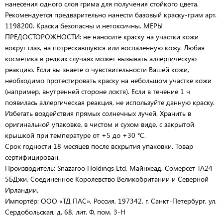
нанесения одного слоя грима для получения стойкого цвета.
Рекомендуется предварительно нанести базовый краску-грим арт.
1198200. Краски безопасны и нетоксичны. МЕРЫ
ПРЕДОСТОРОЖНОСТИ: не наносите краску на участки кожи
вокруг глаз, на потрескавшуюся или воспаленную кожу. Любая
косметика в редких случаях может вызывать аллергическую
реакцию. Если вы знаете о чувствительности Вашей кожи,
необходимо протестировать краску на небольшом участке кожи
(например, внутренней стороне локтя). Если в течение 1 ч
появилась аллергическая реакция, не используйте данную краску.
Избегать воздействия прямых солнечных лучей. Хранить в
оригинальной упаковке, в чистом и сухом виде, с закрытой
крышкой при температуре от +5 до +30 °С.
Срок годности 18 месяцев после вскрытия упаковки. Товар
сертифицирован.
Производитель: Snazaroo Holdings Ltd, Майнхеад, Сомерсет TA24
5БДжи, Соединенное Королевство Великобритании и Северной
Ирландии.
Импортёр: ООО «ТД ПАС», Россия, 197342, г. Санкт-Петербург, ул.
Сердобольская, д. 68, лит. Ф, пом. 3-Н