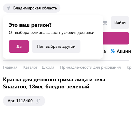
Владимирская область
Войти
Это ваш регион?
От выбора региона зависят условия доставки
Каталог товаров
Да
Нет, выбрать другой
Каталог услуг
Конкурсы
Распродажа
Акции
Главная
Каталог
Школа
Принадлежности для рисования
Кр
Краска для детского грима лица и тела
Snazaroo, 18мл, бледно-зеленый
Арт. 1118400