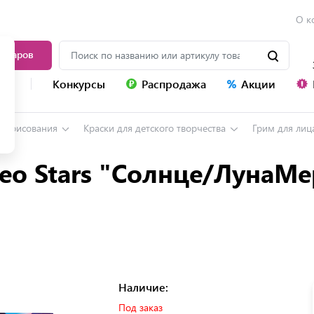
О к
товаров
уг
Конкурсы
Распродажа
Акции
ля рисования
Краски для детского творчества
Грим для лиц
eo Stars "Солнце/ЛунаМе
Наличие:
Под заказ