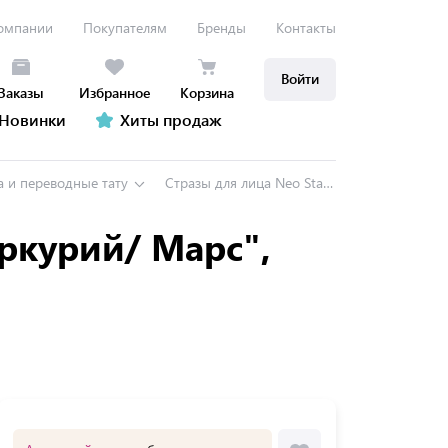
омпании
Покупателям
Бренды
Контакты
Войти
Заказы
Избранное
Корзина
Новинки
Хиты продаж
а и переводные тату
Стразы для лица Neo Stars "Солнце/ЛунаМеркурий/ Марс", ассорти
ркурий/ Марс",