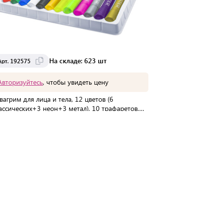
На складе: 623 шт
Арт. 192575
Арт. 192574
Авторизуйтесь
, чтобы увидеть цену
Авторизуйте
вагрим для лица и тела, 12 цветов (6
Аквагрим для 
ассических+3 неон+3 метал), 10 трафаретов,
FUNSTER, легк
NSTER, 192575
В упаковке:
48 шт
В упаковке:
96
Мин. партия:
1 шт
Мин. партия:
1
Доставка от 2 до 3 дней
Доставка