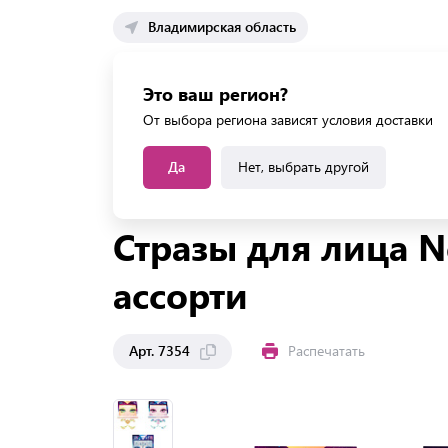
Владимирская область
Каталог 
Это ваш регион?
Каталог усл
От выбора региона зависят условия доставки
Да
Нет, выбрать другой
Главная
Каталог
Школа
Принадлежности д
Стразы для лица N
ассорти
Арт. 7354
Распечатать