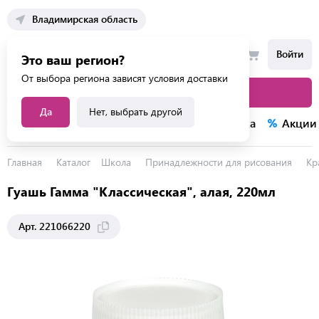
Владимирская область
Войти
Это ваш регион?
От выбора региона зависят условия доставки
Каталог товаров
Да
Нет, выбрать другой
Каталог услуг
Конкурсы
Распродажа
Акции
Главная
Каталог
Школа
Принадлежности для рисования
Кр
Гуашь Гамма "Классическая", алая, 220мл
Арт. 221066220