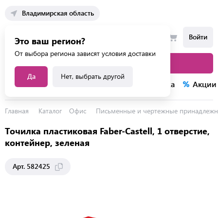
Владимирская область
Войти
Это ваш регион?
От выбора региона зависят условия доставки
Каталог товаров
Да
Нет, выбрать другой
Каталог услуг
Конкурсы
Распродажа
Акции
Главная
Каталог
Офис
Письменные и чертежные принадлежн
Точилка пластиковая Faber-Castell, 1 отверстие,
контейнер, зеленая
Арт. 582425