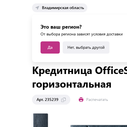
Владимирская область
Каталог 
Это ваш регион?
Каталог усл
От выбора региона зависят условия доставки
Да
Нет, выбрать другой
Главная
Каталог
Офис
Ежедневники, плани
Кредитница OfficeS
горизонтальная
Арт. 235239
Распечатать