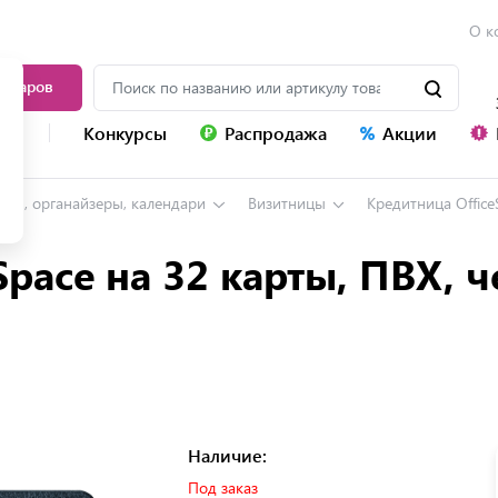
О к
товаров
уг
Конкурсы
Распродажа
Акции
нги, органайзеры, календари
Визитницы
Кредитница OfficeSp
pace на 32 карты, ПВХ, ч
Наличие:
Под заказ