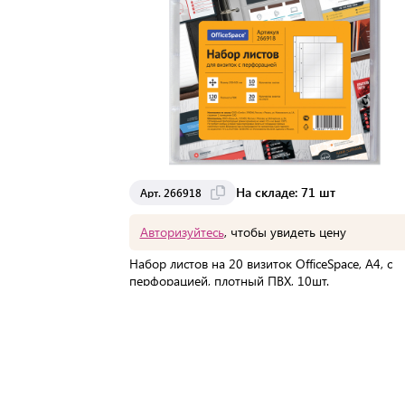
На складе: 71 шт
Арт. 266918
Авторизуйтесь
, чтобы увидеть цену
Набор листов на 20 визиток OfficeSpace, А4, с
перфорацией, плотный ПВХ, 10шт.
Мин. партия:
1 шт
Доставка от 2 до 3 дней