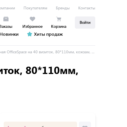
омпании
Покупателям
Бренды
Контакты
Войти
Заказы
Избранное
Корзина
Новинки
Хиты продаж
fficeSpace на 40 визиток, 80*110мм, кожзам, кнопка, красный
иток, 80*110мм,