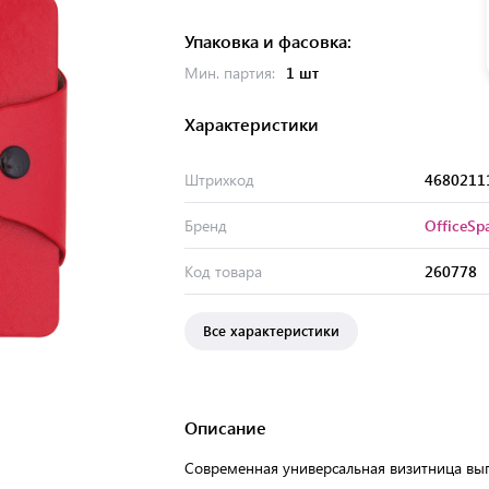
Упаковка и фасовка:
Мин. партия:
1 шт
Характеристики
Штрихкод
4680211
Бренд
OfficeSp
Код товара
260778
Все характеристики
Описание
Современная универсальная визитница вып