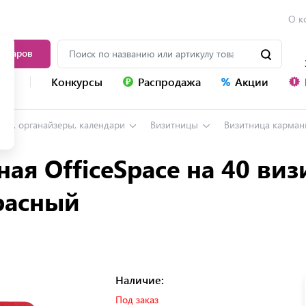
О к
товаров
уг
Конкурсы
Распродажа
Акции
нги, органайзеры, календари
Визитницы
Визитница карманная O
ая OfficeSpace на 40 виз
расный
Наличие:
Под заказ