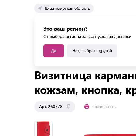
Владимирская область
Каталог 
Это ваш регион?
Каталог усл
От выбора региона зависят условия доставки
Да
Нет, выбрать другой
Главная
Каталог
Офис
Ежедневники, плани
Визитница карманн
кожзам, кнопка, к
Арт. 260778
Распечатать