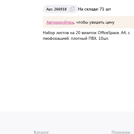
На складе: 71 шт
Арт. 266918
Авторизуйтесь
, чтобы увидеть цену
Набор листов на 20 визиток OfficeSpace, А4, с
перфорацией, плотный ПВХ, 10шт.
Мин. партия:
1 шт
Доставка от 2 до 3 дней
Каталог
Полезное