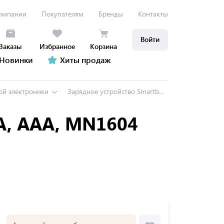
омпании
Покупателям
Бренды
Контакты
Войти
Заказы
Избранное
Корзина
Новинки
Хиты продаж
ой электроники
Зарядное устройство Smartbuy SBHC-505, AA, AAA, MN1604 (крона), без аккумуляторов
AA, AAA, MN1604