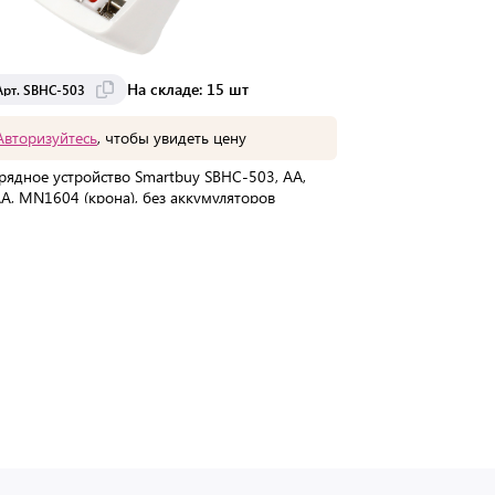
На складе: 15 шт
Арт. SBHC-503
Арт. 83833
Авторизуйтесь
, чтобы увидеть цену
Авторизуйте
рядное устройство Smartbuy SBHC-503, AA,
Зарядное уст
A, MN1604 (крона), без аккумуляторов
DEFENDER UCA-
А, 83833
Мин. партия:
1 шт
В упаковке:
50
Мин. партия:
1
Доставка от 2 до 3 дней
Доставка