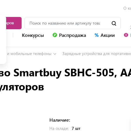
О к
товаров
уг
Конкурсы
Распродажа
Акции
ны и мобильные телефоны
Зарядные устройства для портативн
во Smartbuy SBHC-505, 
муляторов
Наличие:
На складе:
7 шт