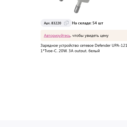
На складе: 54 шт
Арт. 83220
Авторизуйтесь
, чтобы увидеть цену
Зарядное устройство сетевое Defender UPA-121
1*Type-C, 20W, 3А output, белый
В упаковке:
1 шт
Мин. партия:
1 шт
Доставка от 2 до 3 дней