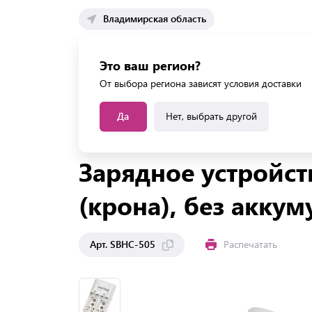
Владимирская область
Каталог 
Это ваш регион?
Каталог усл
От выбора региона зависят условия доставки
Да
Нет, выбрать другой
Главная
Каталог
Офисная техника
Смартфо
Зарядное устройст
(крона), без акку
Арт. SBHC-505
Распечатать