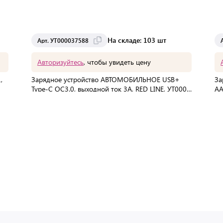
На складе: 103 шт
Арт. УТ000037588
Авторизуйтесь
, чтобы увидеть цену
,
Зарядное устройство АВТОМОБИЛЬНОЕ USB+
За
Type-C QC3.0, выходной ток 3А, RED LINE, УТ000,
AA
УТ000037588
В упаковке:
220 шт
Мин. партия:
1 шт
Доставка от 2 до 3 дней