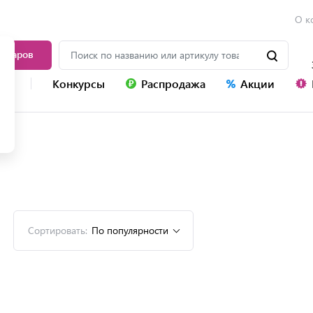
О к
товаров
уг
Конкурсы
Распродажа
Акции
k
Сортировать:
По популярности