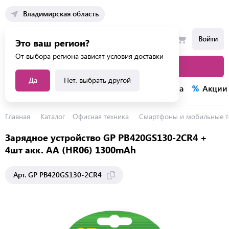
Владимирская область
Войти
Это ваш регион?
От выбора региона зависят условия доставки
Каталог товаров
Да
Нет, выбрать другой
Каталог услуг
Конкурсы
Распродажа
Акции
Главная
Каталог
Офисная техника
Смартфоны и мобильные 
Зарядное устройство GP PB420GS130-2CR4 +
4шт акк. AA (HR06) 1300mAh
Арт. GP PB420GS130-2CR4