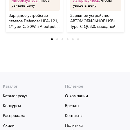
Авторизуйтесь
, чтобы
Авторизуйтесь
, чтобы
увидеть цену
увидеть цену
Зарядное устройство
Зарядное устройство
сетевое Defender UPA-121,
АВТОМОБИЛЬНОЕ USB+
1*Type-C, 20W, 3А output,
Type-C QC3.0, выходной
белый
ток 3А, RED LINE, УТ000,
УТ000037588
Каталог
Полезное
Каталог услуг
О компании
Конкурсы
Бренды
Распродажа
Контакты
Акции
Политика